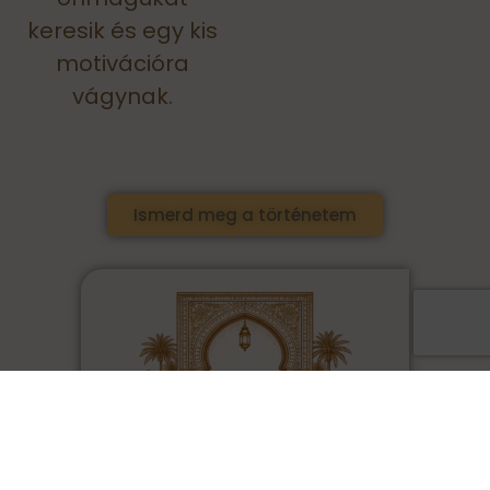
keresik és egy kis
motivációra
vágynak.
Ismerd meg a történetem