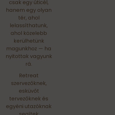
csak egy úticél,
hanem egy olyan
tér, ahol
lelassíthatunk,
ahol közelebb
kerülhetünk
magunkhoz — ha
nyitottak vagyunk
rá.
Retreat
szervezőknek,
esküvőt
tervezőknek és
egyéni utazóknak
segítek