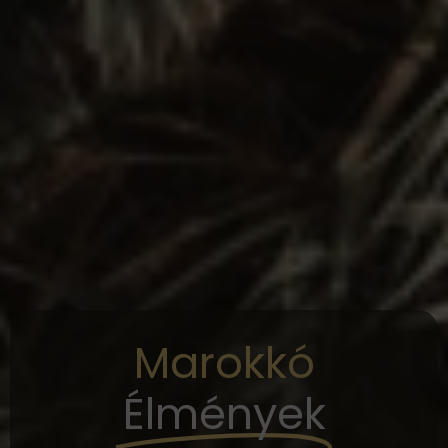
Marokkó
Élmények