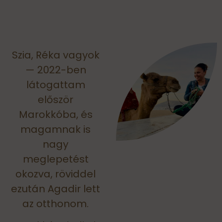
Szia, Réka vagyok
— 2022-ben
látogattam
először
Marokkóba, és
magamnak is
nagy
meglepetést
okozva, röviddel
ezután Agadir lett
az otthonom.