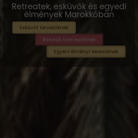
Retreatek, esküvők és egyedi
élmények Marokkóban
Esküvőt tervezőknek
Retreat szervezőknek
Egyéni élményt keresőknek