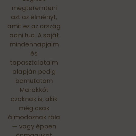
megteremteni
azt az élményt,
amit ez az ország
adni tud. A saját
mindennapjaim
és
tapasztalataim
alapján pedig
bemutatom
Marokkót
azoknak is, akik
még csak
álmodoznak róla
— vagy éppen
önmagukat